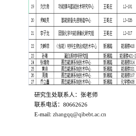
研究生
处
联系人：
张
老师
联系
电话：
80662626
E-mail:
zhangqq
@
qibebt
.ac.cn