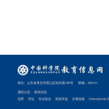
地址：山东省青岛市崂山区松岭路189号 邮编：266101
通知公告
新闻动态
培养
学位
毕业就业
奖助学金
办事指南
International 